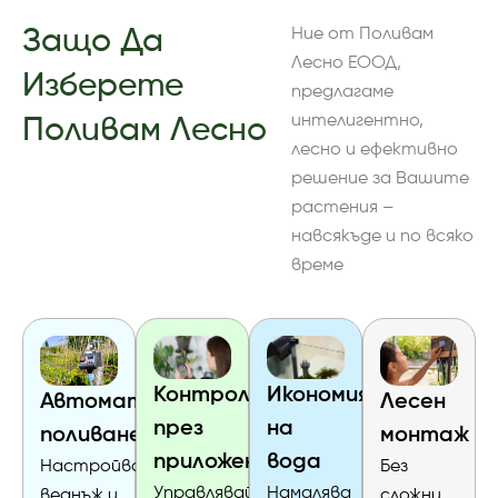
Защо Да
Ние от Поливам
Лесно ЕООД,
Изберете
предлагаме
интелигентно,
Поливам Лесно
лесно и ефективно
решение за Вашите
растения –
навсякъде и по всяко
време
Контрол
Икономия
Лесен
Автоматично
през
на
монтаж
поливане
приложение
вода
Без
Настройвате
Управлявайте
Намалява
сложни
веднъж и