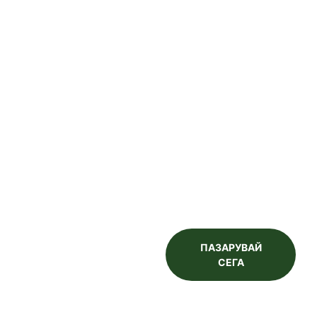
Вземете
контрол
над
поливането
Управлявайте
системата си за
напояване директно
от телефона – бързо,
лесно и отвсякъде.
ПАЗАРУВАЙ
СЕГА