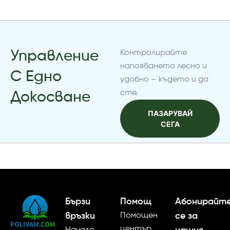
Управление
Контролирайте
напояването лесно и
С Едно
удобно – където и да
сте.
Докосване
ПАЗАРУВАЙ
СЕГА
Бързи
Помощ
Абонирайт
връзки
Помощен
се за
център