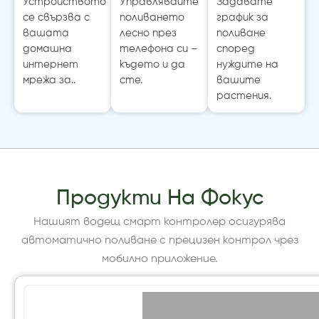
Устройството
Управлявайте
Задавате
се свързва с
поливането
график за
вашата
лесно през
поливане
домашна
телефона си –
според
интернет
където и да
нуждите на
мрежа за..
сте.
вашите
растения.
Продукти На Фокус
Нашият водещ смарт контролер осигурява
автоматично поливане с прецизен контрол чрез
мобилно приложение.