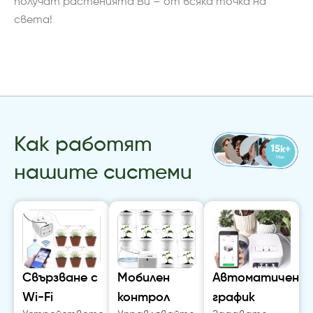
получат растенията Ви – от всяка точка на
света!
Как работят
нашите системи
Свързване с
Мобилен
Автоматичен
Wi-Fi
контрол
график