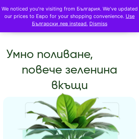
We noticed you're visiting from България. We've updated
our prices to Евро for your shopping convenience.
Use
Български лев instead.
Dismiss
Умно поливане,
повече зеленина
вкъщи