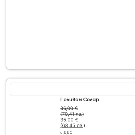
Поливам Солар
36,00
€
(70,41 лв.)
35,00
€
(68,45 лв.)
с ДДС