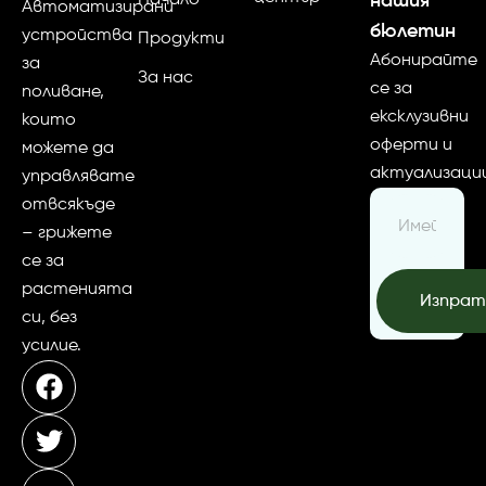
Начало
нашия
Автоматизирани
бюлетин
устройства
Продукти
Абонирайте
за
За нас
се за
поливане,
ексклузивни
които
оферти и
можете да
актуализаци
управлявате
отвсякъде
– грижете
се за
растенията
Изпра
си, без
усилие.