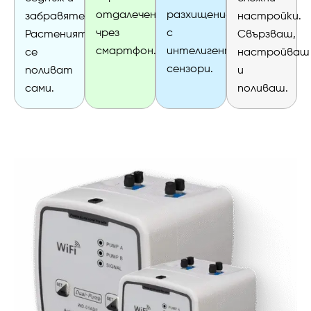
отдалечено
разхищението
настройки.
забравяте.
чрез
с
Свързваш,
Растенията
смартфон.
интелигентни
настройваш
се
сензори.
и
поливат
поливаш.
сами.